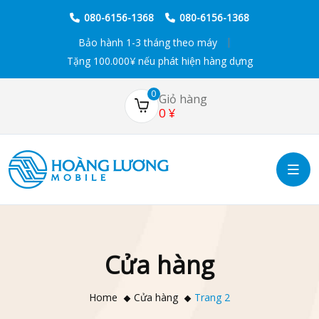
080-6156-1368
080-6156-1368
Bảo hành 1-3 tháng theo máy
Tặng 100.000¥ nếu phát hiện hàng dựng
0
Giỏ hàng
0
¥
Cửa hàng
Home
Cửa hàng
Trang 2