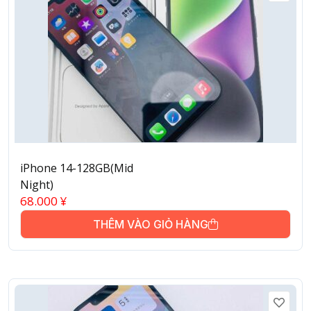
iPhone 14-128GB(Mid
Night)
68.000
¥
THÊM VÀO GIỎ HÀNG