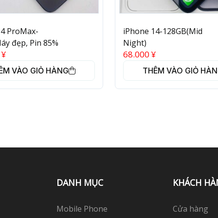
14 ProMax-
iPhone 14-128GB(Mid
áy đẹp, Pin 85%
Night)
0
¥
68.000
¥
ÊM VÀO GIỎ HÀNG
THÊM VÀO GIỎ HÀ
DANH MỤC
KHÁCH HÀ
Mobile Phone
Cửa hàng