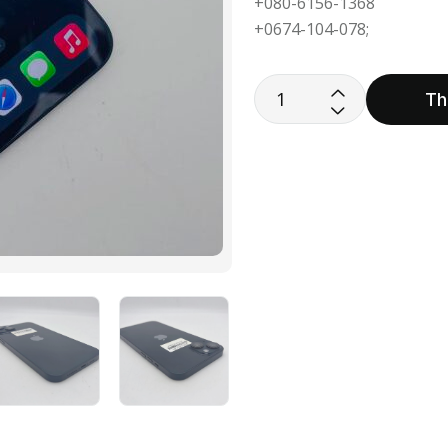
+080-6156-1368
+0674-104-078;
Th