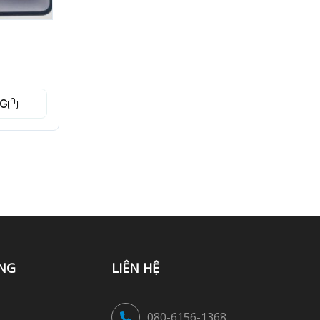
NG
NG
LIÊN HỆ
080-6156-1368