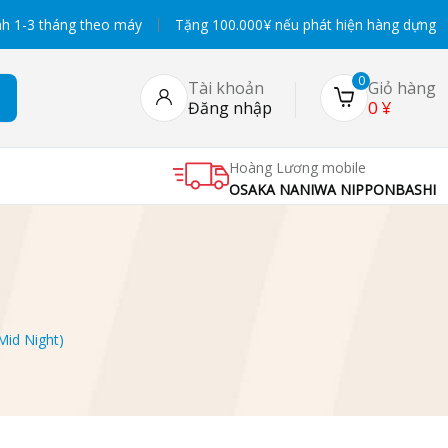
h 1-3 tháng theo máy
Tặng 100.000¥ nếu phát hiện hàng dựng
0
Tài khoản
Giỏ hàng
0
¥
Đăng nhập
Hoàng Lương mobile
OSAKA NANIWA NIPPONBASHI
Mid Night)