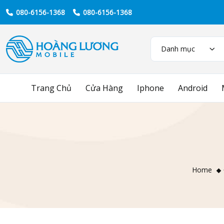
080-6156-1368
080-6156-1368
Danh mục
Trang Chủ
Cửa Hàng
Iphone
Android
Home