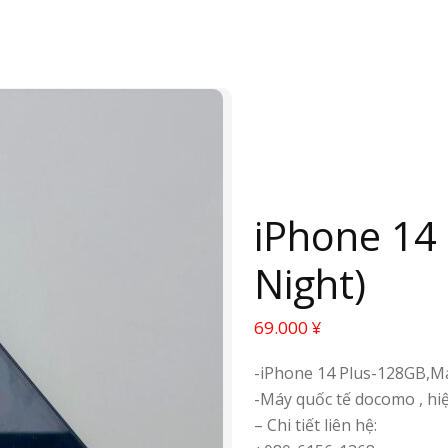
iPhone 14
Night)
69.000
¥
-iPhone 14 Plus-128GB,Má
-Máy quốc tế docomo , hi
– Chi tiết liên hệ: