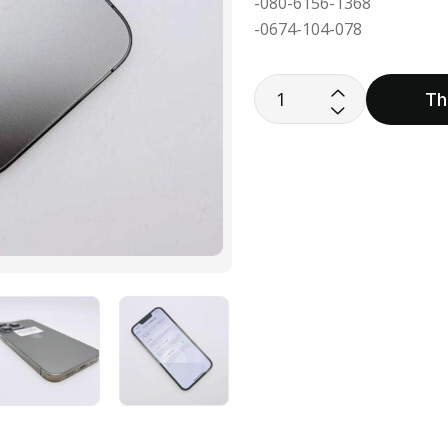
-080-6156-1368
-0674-104-078
Th