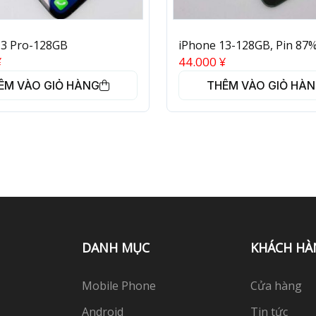
13 Pro-128GB
iPhone 13-128GB, Pin 87
¥
44.000
¥
ÊM VÀO GIỎ HÀNG
THÊM VÀO GIỎ HÀ
DANH MỤC
KHÁCH HÀ
Mobile Phone
Cửa hàng
Android
Tin tức