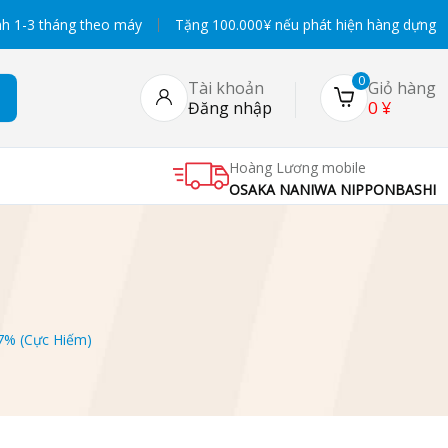
h 1-3 tháng theo máy
Tặng 100.000¥ nếu phát hiện hàng dựng
0
Tài khoản
Giỏ hàng
0
¥
Đăng nhập
Hoàng Lương mobile
OSAKA NANIWA NIPPONBASHI
7% (Cực Hiếm)