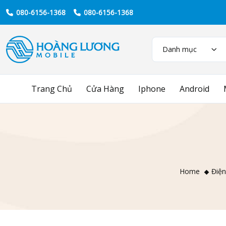
080-6156-1368
080-6156-1368
Danh mục
Trang Chủ
Cửa Hàng
Iphone
Android
Home
Điện