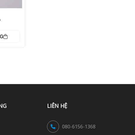
%
NG
NG
LIÊN HỆ
080-6156-1368