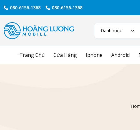
080-6156-1368
080-6156-1368
Danh mục
Trang Chủ
Cửa Hàng
Iphone
Android
Ho