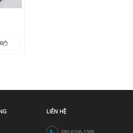
NG
NG
LIÊN HỆ
080-6156-1368