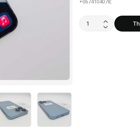
+0674104078;
Th