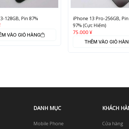
13-128GB, Pin 87%
iPhone 13 Pro-256GB, Pin
¥
97% (Cực Hiếm)
75.000
¥
ÊM VÀO GIỎ HÀNG
THÊM VÀO GIỎ HÀ
DANH MỤC
KHÁCH HÀ
Mobile Phone
Cửa hàng