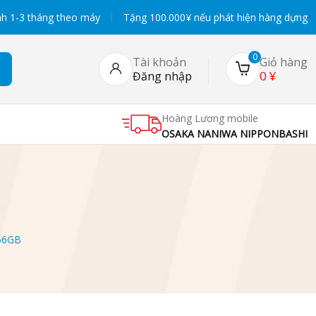
h 1-3 tháng theo máy
Tặng 100.000¥ nếu phát hiện hàng dựng
0
Tài khoản
Giỏ hàng
0
¥
Đăng nhập
Hoàng Lương mobile
OSAKA NANIWA NIPPONBASHI
256GB