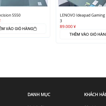
cision 5550
LENOVO Ideapad Gaming
¥
3
89.000
¥
ÊM VÀO GIỎ HÀNG
THÊM VÀO GIỎ HÀ
DANH MỤC
KHÁCH HÀ