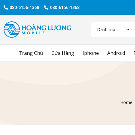
080-6156-1368
080-6156-1368
Danh mục
Trang Chủ
Cửa Hàng
Iphone
Android
Home