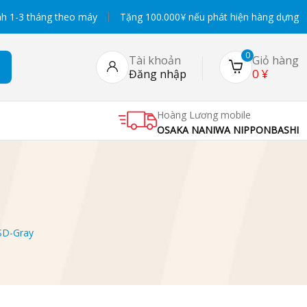
h 1-3 tháng theo máy
Tặng 100.000¥ nếu phát hiện hàng dựng
0
Tài khoản
Giỏ hàng
0
¥
Đăng nhập
Hoàng Lương mobile
OSAKA NANIWA NIPPONBASHI
SD-Gray