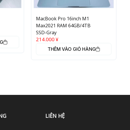
MacBook Pro 16inch M1
Max2021 RAM 64GB/4TB
SSD-Gray
214.000
¥
NG
THÊM VÀO GIỎ HÀNG
NG
LIÊN HỆ