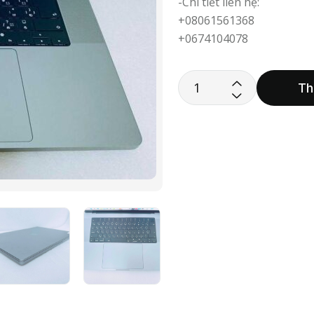
-Chi tiết liên hệ:
+08061561368
+0674104078
Th