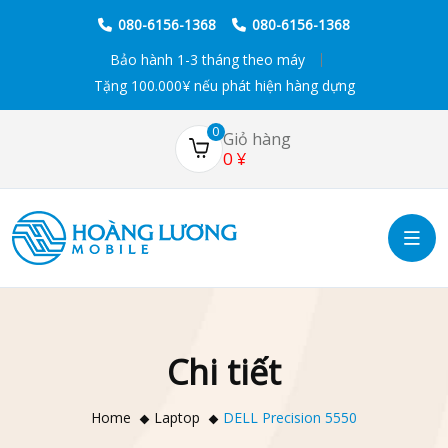
080-6156-1368
080-6156-1368
Bảo hành 1-3 tháng theo máy
Tặng 100.000¥ nếu phát hiện hàng dựng
0
Giỏ hàng
0
¥
Chi tiết
Home
Laptop
DELL Precision 5550