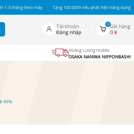
h 1-3 tháng theo máy
Tặng 100.000¥ nếu phát hiện hàng dựng
0
Tài khoản
Giỏ hàng
0
¥
Đăng nhập
Hoàng Lương mobile
OSAKA NANIWA NIPPONBASHI
98-99%