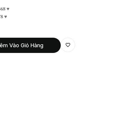
𝟔𝟖 ♥
𝟖 ♥
êm Vào Giỏ Hàng