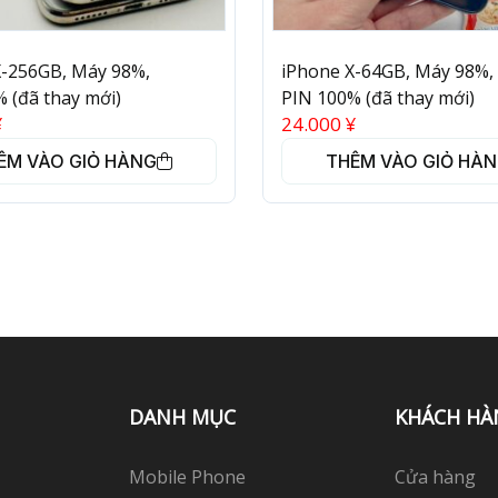
X-256GB, Máy 98%,
iPhone X-64GB, Máy 98%,
 (đã thay mới)
PIN 100% (đã thay mới)
¥
24.000
¥
ÊM VÀO GIỎ HÀNG
THÊM VÀO GIỎ HÀ
DANH MỤC
KHÁCH HÀ
Mobile Phone
Cửa hàng