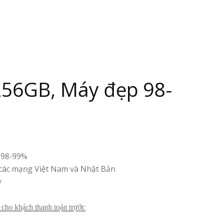
256GB, Máy đẹp 98-
 98-99%
 các mạng Việt Nam và Nhật Bản
y
̳c̳h̳o̳ ̳k̳h̳á̳c̳h̳ ̳t̳h̳a̳n̳h̳ ̳t̳o̳á̳n̳ ̳t̳r̳ư̳ớ̳c̳