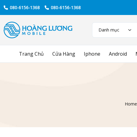
080-6156-1368
080-6156-1368
Danh mục
Trang Chủ
Cửa Hàng
Iphone
Android
Home