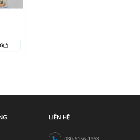
NG
NG
LIÊN HỆ
080-6156-1368