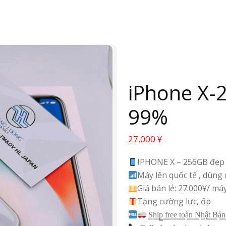
iPhone X-
99%
27.000
¥
IPHONE X – 256GB đẹp
Máy lên quốc tế , dùng
Giá bán lẻ: 27.000¥/ má
Tặng cường lực, ốp
S̳h̳i̳p̳ ̳f̳r̳e̳e̳ ̳t̳o̳à̳n̳ ̳N̳h̳ậ̳t̳ ̳B̳ả̳n̳ 