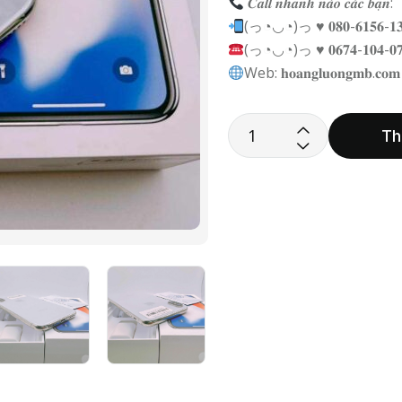
𝑪𝒂𝒍𝒍 𝒏𝒉𝒂𝒏𝒉 𝒏𝒂̀𝒐 𝒄𝒂́𝒄 𝒃𝒂̣𝒏:
(っ◔◡◔)っ ♥ 𝟎𝟖𝟎-𝟔𝟏𝟓𝟔-𝟏𝟑
(っ◔◡◔)っ ♥ 𝟎𝟔𝟕𝟒-𝟏𝟎𝟒-𝟎
Web: 𝐡𝐨𝐚𝐧𝐠𝐥𝐮𝐨𝐧𝐠𝐦𝐛.𝐜𝐨𝐦
Th