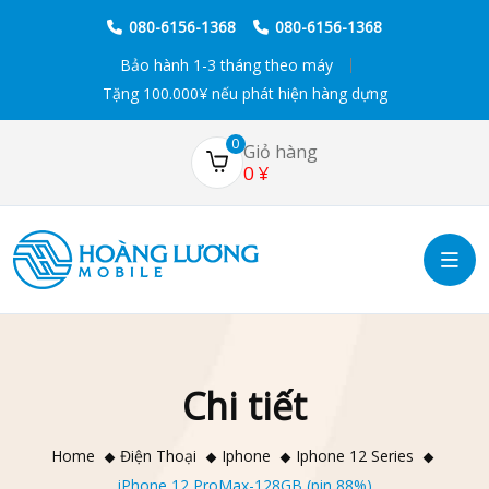
080-6156-1368
080-6156-1368
Bảo hành 1-3 tháng theo máy
Tặng 100.000¥ nếu phát hiện hàng dựng
0
Giỏ hàng
0
¥
Chi tiết
Home
Điện Thoại
Iphone
Iphone 12 Series
iPhone 12 ProMax-128GB (pin 88%)