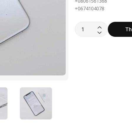
+08061561368
+0674104078
Th