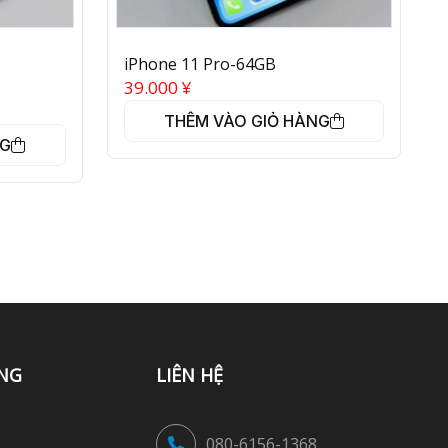
iPhone 11 Pro-64GB
39.000
¥
THÊM VÀO GIỎ HÀNG
NG
NG
LIÊN HỆ
080-6156-1368