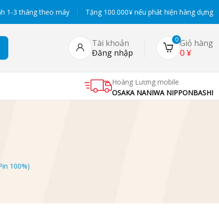
h 1-3 tháng theo máy
Tặng 100.000¥ nếu phát hiện hàng dựng
0
Tài khoản
Giỏ hàng
0
¥
Đăng nhập
Hoàng Lương mobile
OSAKA NANIWA NIPPONBASHI
Pin 100%)