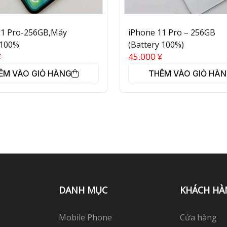
11 Pro-256GB,Máy
iPhone 11 Pro – 256GB
 100%
(Battery 100%)
¥
45.000
¥
ÊM VÀO GIỎ HÀNG
THÊM VÀO GIỎ HÀ
DANH MỤC
KHÁCH HÀ
Mobile Phone
Cửa hàng