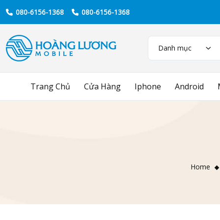
080-6156-1368
080-6156-1368
Danh mục
Trang Chủ
Cửa Hàng
Iphone
Android
Home