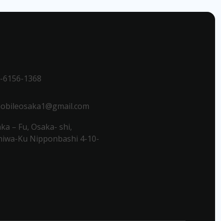
-6156-1368
obileosaka1@gmail.com
ka – Fu, Osaka- shi,
iwa-Ku Nipponbashi 4-10-