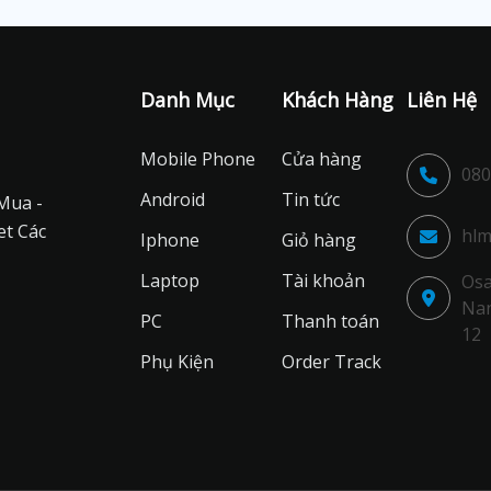
Danh Mục
Khách Hàng
Liên Hệ
Mobile Phone
Cửa hàng
080
Android
Tin tức
Mua -
et Các
hlm
Iphone
Giỏ hàng
Laptop
Tài khoản
Osa
Nan
PC
Thanh toán
12
Phụ Kiện
Order Track