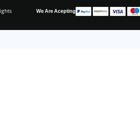
Rights
We Are Acepting